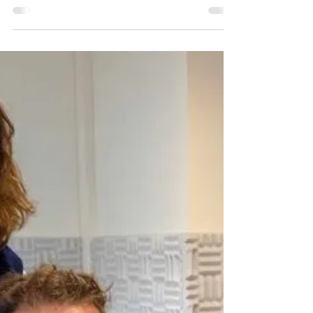
Team
Le T-shirt MMProjet est arrivé !
L'association MMProjet lance sa première collection été
avec ce magnifique T-shirt.