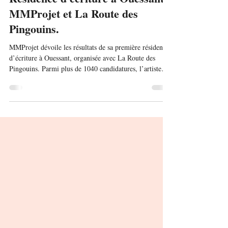
Résidence d'écriture à Ouessant -
MMProjet et La Route des
Pingouins.
MMProjet dévoile les résultats de sa première résidence
d’écriture à Ouessant, organisée avec La Route des
Pingouins. Parmi plus de 1040 candidatures, l’artiste
Isabel Del Réal a été sélectionnée pour développer un
roman graphique inspiré de la Patagonie. Elle
séjournera sur l’île du 26 au 31 janvier 2026 et animera
une rencontre avec les habitant·e·s. Une première étape
pour un programme de résidences artistiques en pleine
construction.