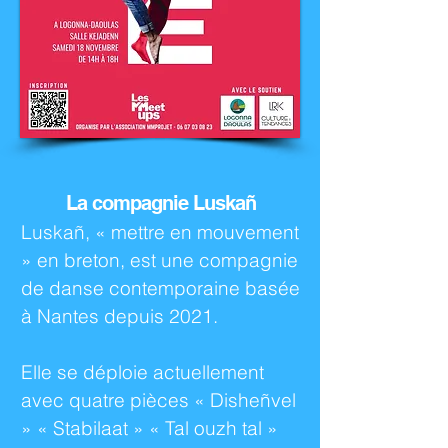
La compagnie Lu
sk
a
ñ
Luska
ñ
, « mettre en mouvement
» en breton, est une compagnie
de danse contemporaine basée
à Nantes depuis 2021.
Elle se déploie actuellement
avec quatre pièces « Disheñvel
» « Stabilaat » « Tal ouzh tal »