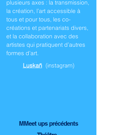
plusieurs axes : la transmission,
la création, l’art accessible à
tous et pour tous, les co-
créations et partenariats divers,
et la collaboration avec des
artistes qui pratiquent d’autres
formes d’art.
(instagram)
Luska
ñ
MMeet ups précédent
s