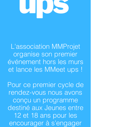
L'association MMProjet
organise son
premier
événement hors les murs
et lance les MMeet ups !
Pour ce premier cycle de
rendez-vous nous avons
conçu un programme
destiné aux Jeunes entre
12 et 18 ans pour les
encourager à s'engager