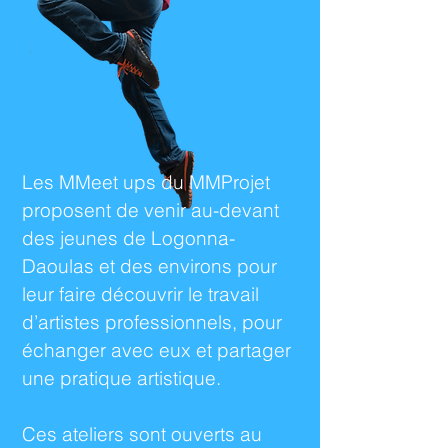
Les MMeet ups du MMProjet
proposent de venir au-devant
des jeunes de Logonna-
Daoulas et des environs pour
leur faire découvrir le travail
d’artistes professionnels, pour
échanger avec eux et partager
une pratique artistique.
Ces ateliers sont ouverts au