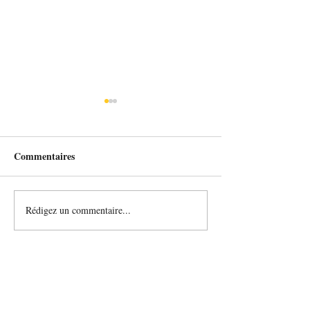
Commentaires
MMERVEILLEUX
Rédigez un commentaire...
Commencer l'ann
beauté 🌈