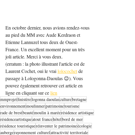
En octobre dernier, nous avions rendez-vous 
au pied du MM avec Aude Kerdraon et 
Etienne Lannuzel tous deux de Ouest-
France. Un excellent moment pour un très 
joli article. Merci à vous deux.
(erratum : la photo illustrant l'article est de 
Laurent Cochet, oui le vrai 
lolocochet
 de 
passage à Lologonna-Daoulas 😉). Vous 
pouvez également retrouver cet article en 
ligne en cliquant sur ce 
lien
mmprojet
finistère
logonna daoulas
culture
bretagne
environnement
moulinmer
patrimoine
tourisme
rade de brest
beauté
moulin à marée
résidence artistique
résidenceartistique
atout france
hôtel
bord de mer
résidence touristique
réinventer le patrimoine
écologie
auberge
rayonnement culturel
attractivité territoriale