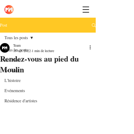
Post
Tous les posts
Team
Tous les posts
15 oct. 2022
1 min de lecture
Rendez-vous au pied du
Les Amis
Moulin
Le Beau
L'histoire
Evénements
Résidence d'artistes