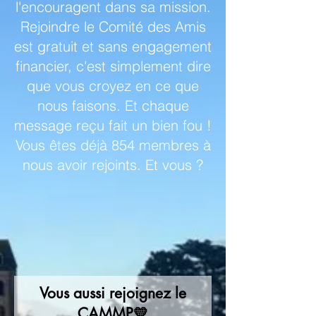
l'encouragent dans sa mission.
Rejoindre le Comité des Amis
est gratuit et sans engagement
financier, c'est simplement dire
que vous croyez en ce que
nous faisons. Et chaque
message reçu fait un bien fou !
Vous êtes déjà 854 membres à
nous avoir rejoints. Et vous ?
Vous aussi rejoignez le
CAMMP💛