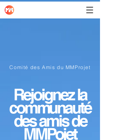
Comité des Amis du MMProjet
Rejoignez la
communauté
des amis de
MMPojet