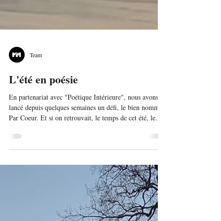
Team
L'été en poésie
En partenariat avec "Poétique Intérieure", nous avons
lancé depuis quelques semaines un défi, le bien nommé
Par Coeur. Et si on retrouvait, le temps de cet été, le
plaisir de savoir par coeur une poésie, de pouvoir la
réciter dans sa tête, la chanter sous la douche, la
chuchoter à l’oreille d’un enfant pour s’endormir ?
Voici les trois textes que nous vous proposons pour
relever ce défi poétique. L'amoureuse de Paul Eluard
Elle est debout sur mes paupières Et ses cheveux sont