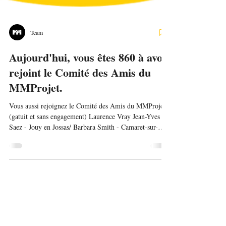
Team
Aujourd'hui, vous êtes 860 à avoir
rejoint le Comité des Amis du
MMProjet.
Vous aussi rejoignez le Comité des Amis du MMProjet
(gatuit et sans engagement) Laurence Vray Jean-Yves
Saez - Jouy en Jossas/ Barbara Smith - Camaret-sur-Mer
/ François Chréhange - Colombes /Brigitte Hynderick /
Karel Van den Bergh - Belgique / sia Torreggiani /
Eleonore Pichon - Douarnenez / Younn Postec -
Logonna Daoulas / Léa Sharkey - Logonna Daoulas /
Olivier Devaux - Lyon / Jean Paul Longavesne - Paris /
Emmanuelle Daune - Brest / Benjamin Fauges -
Albertville / Sandra