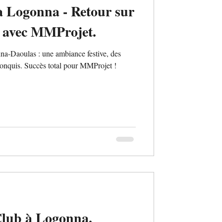
à Logonna - Retour sur
" avec MMProjet.
na-Daoulas : une ambiance festive, des
 conquis. Succès total pour MMProjet !
Club à Logonna.