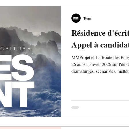
Team
Résidence d'écri
Appel à candida
MMProjet et La Route des Pingo
26 au 31 janvier 2026 sur l'île 
dramaturges, scénaristes, metteu
décembre ! Hébergement à l'hôt
espace de travail face à la mer.
projet personnel. Une rencontre 
résidence.