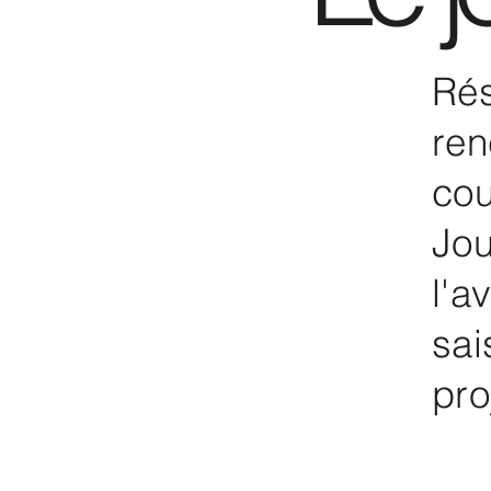
Rés
ren
cou
Jou
l'a
sai
pro