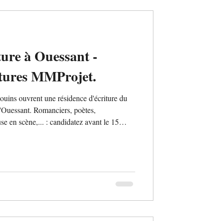
ture à Ouessant -
tures MMProjet.
uins ouvrent une résidence d'écriture du
d'Ouessant. Romanciers, poètes,
se en scène,... : candidatez avant le 15
el Roc'h ar Mor, pension complète et
 Thématique libre pour développer votre
avec les habitants est prévue durant la