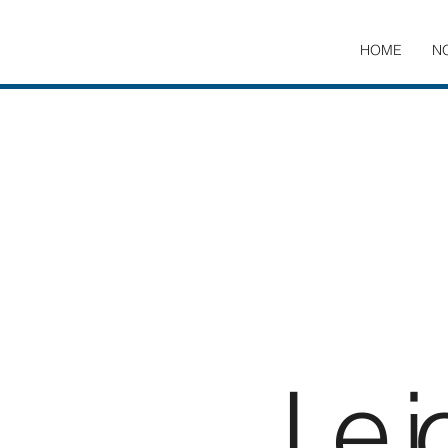
HOME
N
Le j