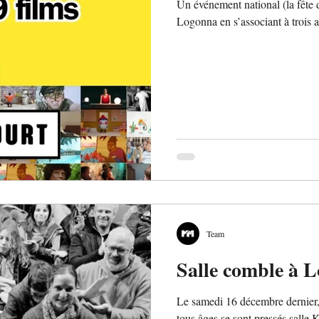
Un événement national (la fête 
Logonna en s’associant à trois au
Team
Salle comble à 
Le samedi 16 décembre dernier,
tous âges se sont pressés salle 