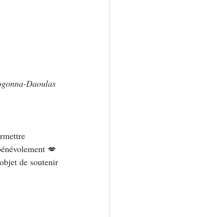
Logonna-Daoulas 
rmettre 
 bénévolement 💋 
bjet de soutenir 