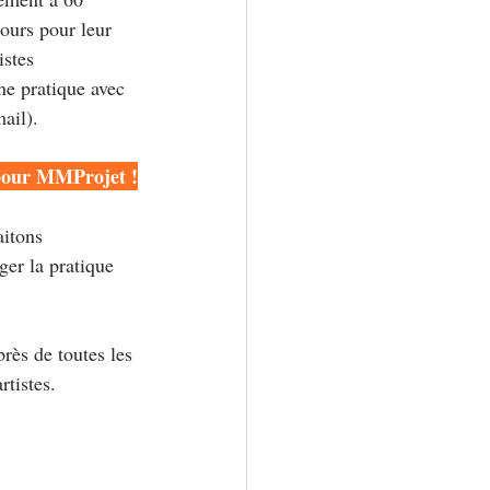
ours pour leur 
istes 
ne pratique avec 
ail). 
 pour MMProjet !
itons 
ger la pratique 
rès de toutes les 
rtistes.