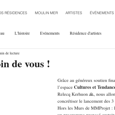
OS RÉSIDENCES
MOULIN MER
ARTISTES
ÉVÉNEMENTS
eau
L'histoire
Evénements
Résidence d'artistes
min de lecture
in de vous !
Grâce au généreux soutien fina
Cultures et Tendance
l’espace 
Relecq Kerhuon 🙏, nous allon
concrétiser le lancement des 3 
Hors les Murs de MMProjet : 
un programme proposé gratuit