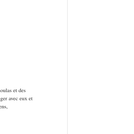
ulas et des 
nger avec eux et 
ens, 