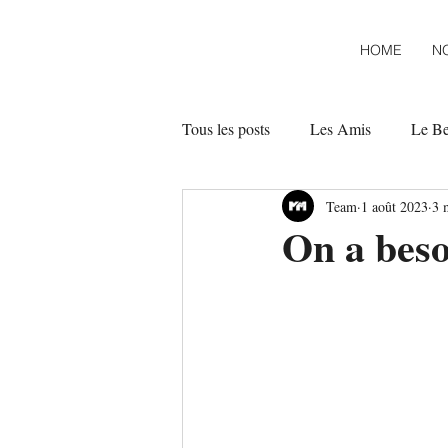
HOME
N
Tous les posts
Les Amis
Le B
Team
1 août 2023
3 
On a beso