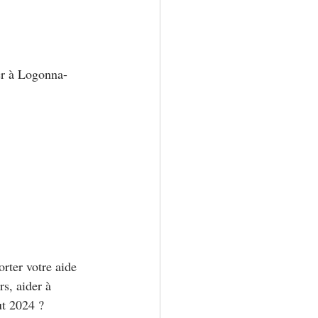
er à Logonna-
rter votre aide 
rs, aider à 
ut 2024 ?