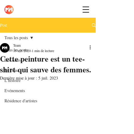
Post
Tous les posts
Team
Tous les posts
15 avr. 2020
1 min de lecture
Cette peinture est un tee-
Les Amis
shirt qui sauve des femmes.
Le Beau
Dernière mise à jour :
5 juil. 2023
L'histoire
Evénements
Résidence d'artistes