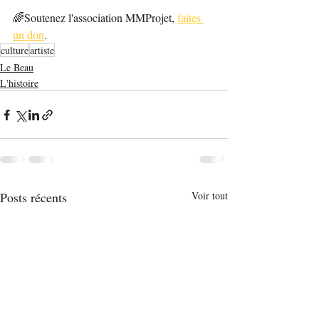
🌈Soutenez l'association MMProjet, 
faites 
un don
.
culture
artiste
Le Beau
L'histoire
Posts récents
Voir tout