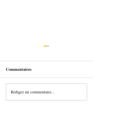
Commentaires
Et Léo vole.
Rédigez un commentaire...
Pourquoi nous la
MMProjet.