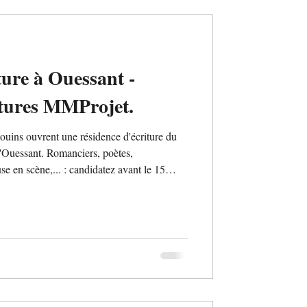
ture à Ouessant -
tures MMProjet.
uins ouvrent une résidence d'écriture du
d'Ouessant. Romanciers, poètes,
se en scène,... : candidatez avant le 15
el Roc'h ar Mor, pension complète et
 Thématique libre pour développer votre
avec les habitants est prévue durant la