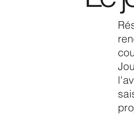
Rés
ren
cou
Jou
l'a
sai
pro