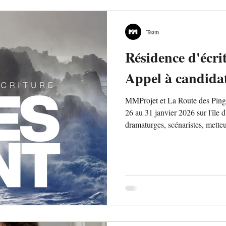
Team
Résidence d'écri
Appel à candida
MMProjet et La Route des Pingo
26 au 31 janvier 2026 sur l'île 
dramaturges, scénaristes, metteu
décembre ! Hébergement à l'hôt
espace de travail face à la mer.
projet personnel. Une rencontre 
résidence.