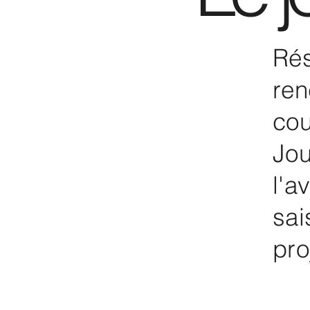
Rés
ren
cou
Jou
l'a
sai
pro