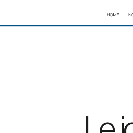
HOME
N
Le j