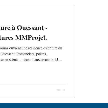
ture à Ouessant -
tures MMProjet.
uins ouvrent une résidence d'écriture du
d'Ouessant. Romanciers, poètes,
se en scène,... : candidatez avant le 15
el Roc'h ar Mor, pension complète et
 Thématique libre pour développer votre
avec les habitants est prévue durant la