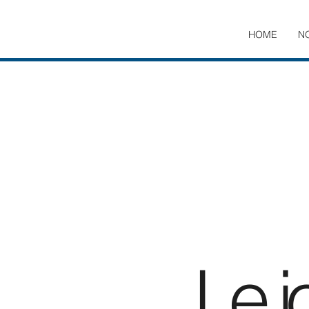
HOME
N
Le j