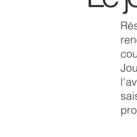
Rés
ren
cou
Jou
l'a
sai
pro