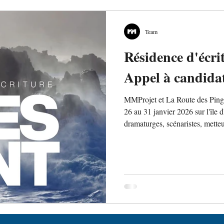
Team
Résidence d'écri
Appel à candida
MMProjet et La Route des Pingo
26 au 31 janvier 2026 sur l'île 
dramaturges, scénaristes, metteu
décembre ! Hébergement à l'hôt
espace de travail face à la mer.
projet personnel. Une rencontre 
résidence.