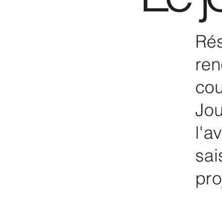
Rés
ren
cou
Jou
l'a
sai
pro