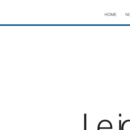
HOME
N
Le j