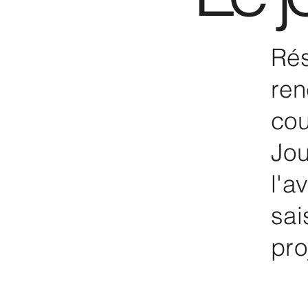
Rés
ren
cou
Jou
l'a
sai
pro