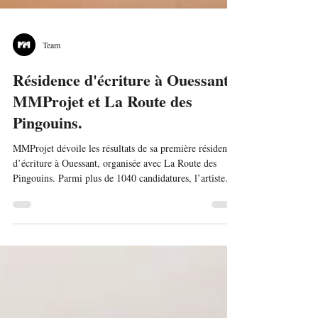
Team
Résidence d'écriture à Ouessant -
MMProjet et La Route des
Pingouins.
MMProjet dévoile les résultats de sa première résidence
d’écriture à Ouessant, organisée avec La Route des
Pingouins. Parmi plus de 1040 candidatures, l’artiste
Isabel Del Réal a été sélectionnée pour développer un
roman graphique inspiré de la Patagonie. Elle
séjournera sur l’île du 26 au 31 janvier 2026 et animera
une rencontre avec les habitant·e·s. Une première étape
pour un programme de résidences artistiques en pleine
construction.