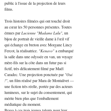
public à l'issue de la projection de leurs 
films.
Trois histoires filmées qui ont touché droit 
au cœur les 50 personnes présentes. Toutes 
émues par 
Lucienne "Madame Lulu"
, un 
bijou de portrait de vieille dame à l'œil vif 
qui échange en breton avec Morgane Lincy 
Fercot, la réalisatrice. 
"Kenavo"
 a embarqué 
la salle dans une odyssée en van, un voyage 
mère-fils sur la côte dans un futur pas si 
fictif, très délicatement filmé par Maël 
Caradec. Une projection ponctuée par 
"Oui 
!"
, un film réalisé par Mara de Montalivet — 
une fiction très réelle, portée par des acteurs 
lumineux, sur le sujet du consentement, qui 
mérite bien plus que l'emballement 
médiatique du moment.
Bravo à ces trois jeunes talents pour leur 