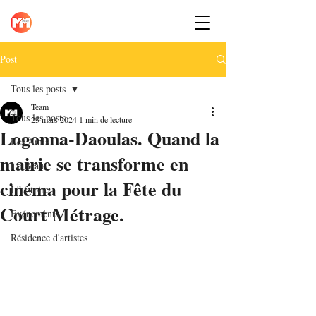
Post
Tous les posts
Team
Tous les posts
23 mars 2024
1 min de lecture
Logonna-Daoulas. Quand la
Les Amis
mairie se transforme en
Le Beau
cinéma pour la Fête du
L'histoire
Court Métrage.
Evénements
Résidence d'artistes