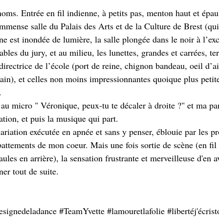
noms. Entrée en fil indienne, à petits pas, menton haut et épaul
mense salle du Palais des Arts et de la Culture de Brest (qu
ne est inondée de lumière, la salle plongée dans le noir à l’ex
ables du jury, et au milieu, les lunettes, grandes et carrées, ter
irectrice de l’école (port de reine, chignon bandeau, oeil d’aig
in), et celles non moins impressionnantes quoique plus petit
. 
u micro " Véronique, peux-tu te décaler à droite ?" et ma pan
ation, et puis la musique qui part.
riation exécutée en apnée et sans y penser, éblouie par les pr
attements de mon coeur. Mais une fois sortie de scène (en fil 
les en arrière), la sensation frustrante et merveilleuse d'en avo
ner tout de suite. 
esignedeladance
#TeamYvette
#lamouretlafolie
#libertéj
'écris