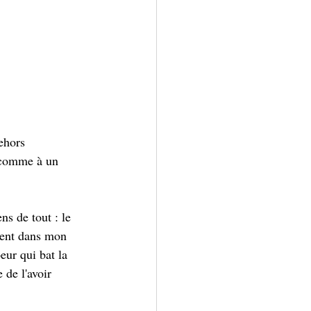
ehors 
s comme à un 
s de tout : le 
ment dans mon 
eur qui bat la 
de l'avoir 