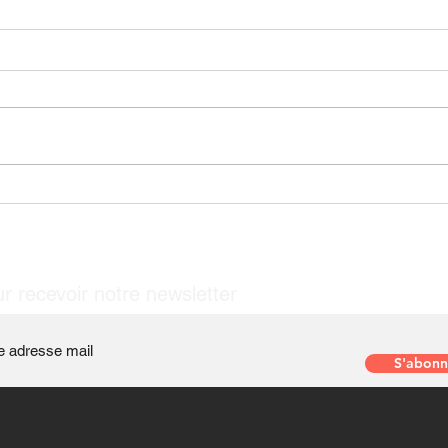
Le Seaside, un samedi soir au
Pour
Moulin Mer.
MMPr
r recevoir notre newsletter
S'abonn