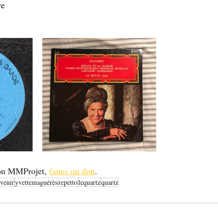
re
ion MMProjet, 
faites un don
.
venir
yvettemaguérès
repetto
lequartz
quartz