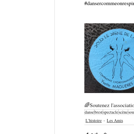
#dansercommeonrespi
🌈Soutenez l'associat
danse
brest
spectacle
scène
sou
L'histoire
Les Amis