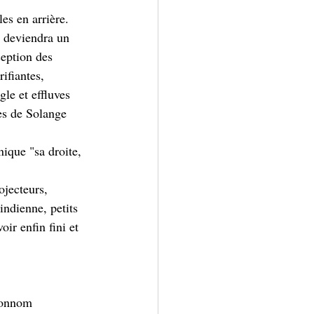
es en arrière. 
i deviendra un 
ception des 
rifiantes, 
le et effluves 
es de Solange 
ique "sa droite, 
ojecteurs, 
indienne, petits 
ir enfin fini et 
tonnom 