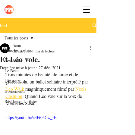
Post
Tous les posts
Team
Tous les posts
22 avr. 2020
1 min de lecture
Et Léo vole.
Les Amis
Dernière mise à jour :
27 déc. 2021
Le Beau
Trois minutes de beauté, de force et de 
L'histoire
grâce. Isola, un ballet solitaire interprété par 
Léo Walk
 magnifiquement filmé par 
Neels 
Evénements
Castillon
. Quand Léo vole sur la voix de 
Résidence d'artistes
Mercedes Sosa.
https://youtu.be/a3Ft05Cw_rE