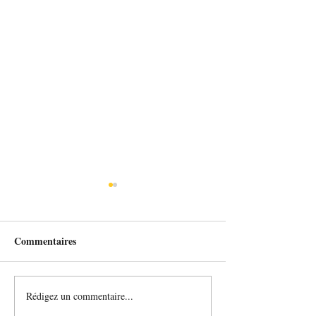
Commentaires
5 Minutes avant
L'effet aquatique
Rédigez un commentaire...