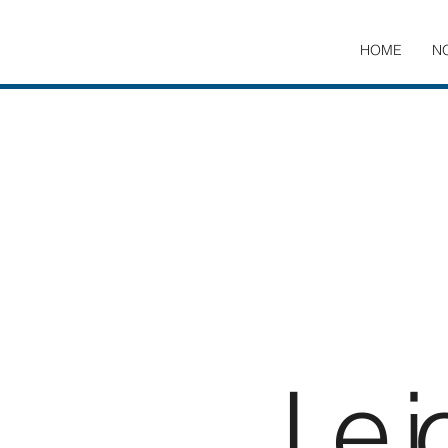
HOME
N
Le j