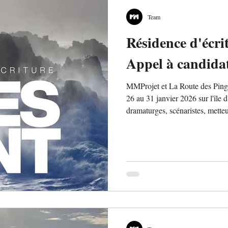
Team
Résidence d'écri
Appel à candida
MMProjet et La Route des Pingo
26 au 31 janvier 2026 sur l'île 
dramaturges, scénaristes, metteu
décembre ! Hébergement à l'hôt
espace de travail face à la mer.
projet personnel. Une rencontre 
résidence.