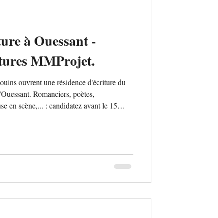
ture à Ouessant -
tures MMProjet.
uins ouvrent une résidence d'écriture du
d'Ouessant. Romanciers, poètes,
se en scène,... : candidatez avant le 15
el Roc'h ar Mor, pension complète et
 Thématique libre pour développer votre
avec les habitants est prévue durant la