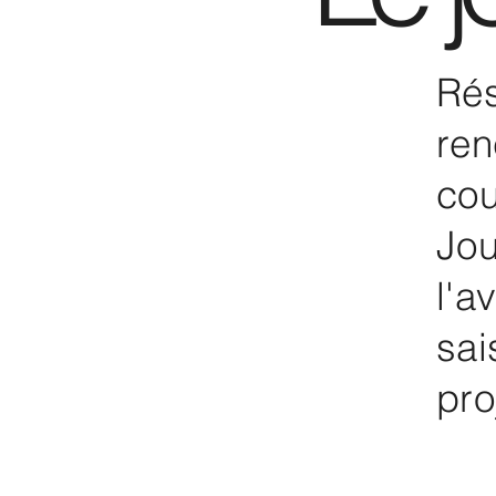
Rés
ren
cou
Jou
l'a
sai
pro