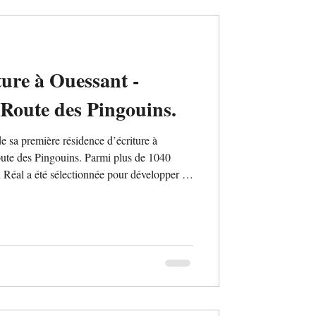
ture à Ouessant -
Route des Pingouins.
e sa première résidence d’écriture à
ute des Pingouins. Parmi plus de 1040
el Réal a été sélectionnée pour développer un
tagonie. Elle séjournera sur l’île du 26 au
rencontre avec les habitant·e·s. Une
e de résidences artistiques en pleine