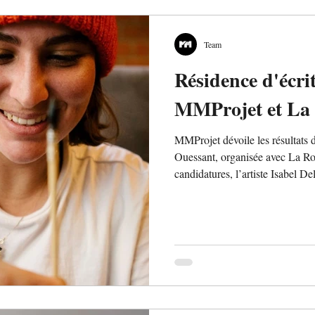
Team
Résidence d'écri
MMProjet et La 
MMProjet dévoile les résultats d
Ouessant, organisée avec La Ro
candidatures, l’artiste Isabel D
roman graphique inspiré de la Pa
31 janvier 2026 et animera une 
première étape pour un programm
construction.