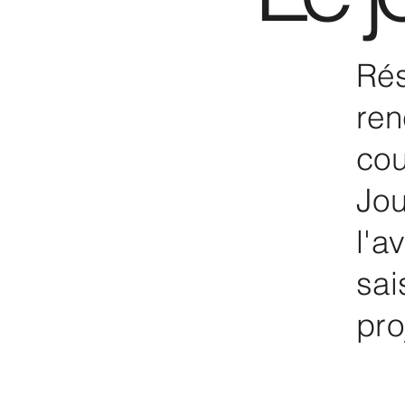
Rés
ren
cou
Jou
l'a
sai
pro