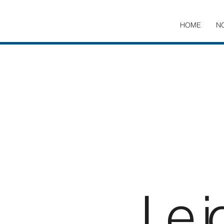
HOME
N
Le j